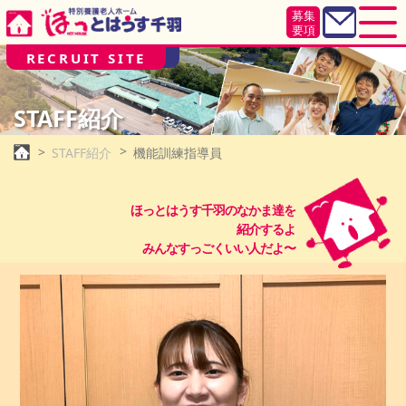
募集
要項
RECRUIT SITE
STAFF紹介
STAFF紹介
機能訓練指導員
ほっとはうす千羽のなかま達を
紹介するよ
みんなすっごくいい人だよ〜