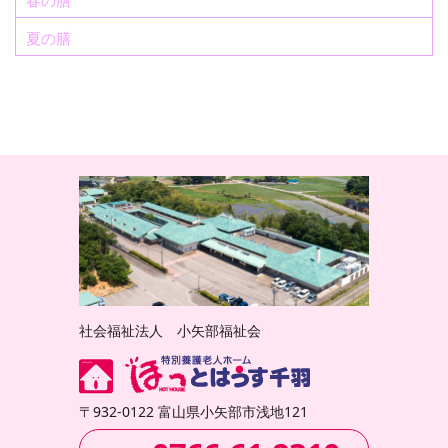
夏の膳
社会福祉法人 小矢部福祉会
〒932-0122 富山県小矢部市浅地121