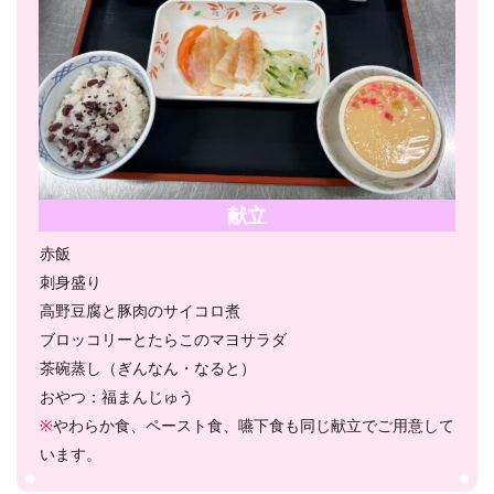
献立
赤飯
刺身盛り
高野豆腐と豚肉のサイコロ煮
ブロッコリーとたらこのマヨサラダ
茶碗蒸し（ぎんなん・なると）
おやつ：福まんじゅう
※
やわらか食、ペースト食、嚥下食も同じ献立でご用意して
います。