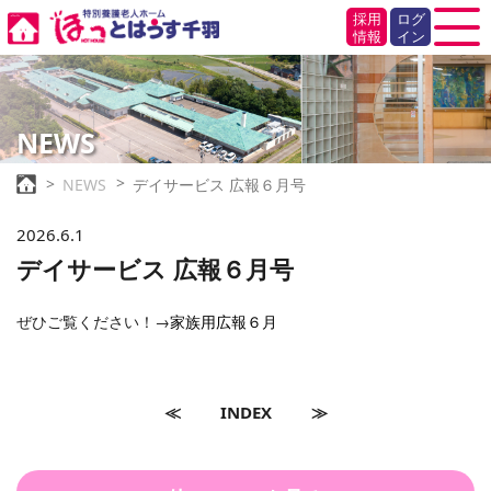
採用
ログ
情報
イン
NEWS
NEWS
デイサービス 広報６月号
2026.6.1
デイサービス 広報６月号
ぜひご覧ください！→
家族用広報６月
≪
INDEX
≫